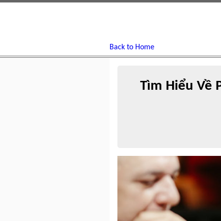
Back to Home
Tìm Hiểu Về P