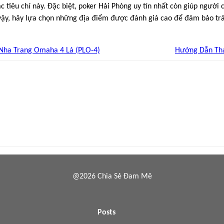
c tiêu chí này. Đặc biệt, poker Hải Phòng uy tín nhất còn giúp người
Vì vậy, hãy lựa chọn những địa điểm được đánh giá cao để đảm bảo tr
Nha Trang Omaha 4 Lá (PLO-4)
Hướng Dẫn Tha
@2026 Chia Sẻ Đam Mê
Posts