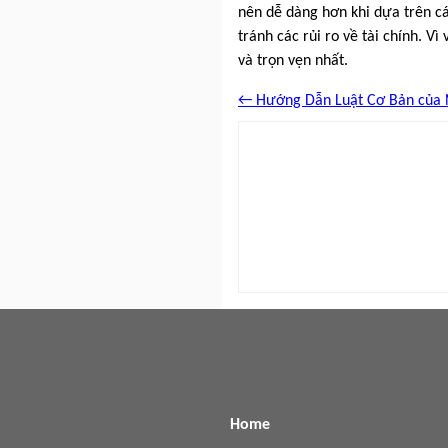
nên dễ dàng hơn khi dựa trên cá
tránh các rủi ro về tài chính. 
và trọn vẹn nhất.
← Hướng Dẫn Luật Cơ Bản của 
Home