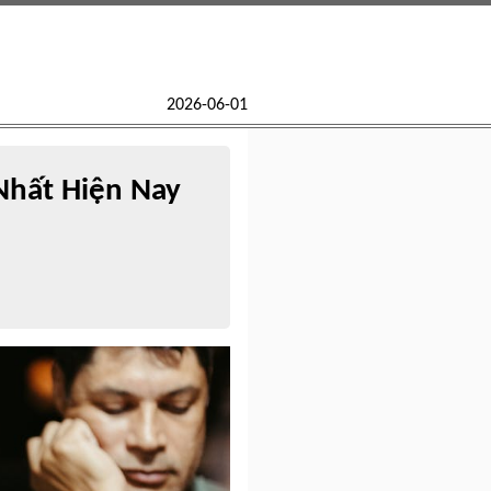
2026-06-01
 Nhất Hiện Nay